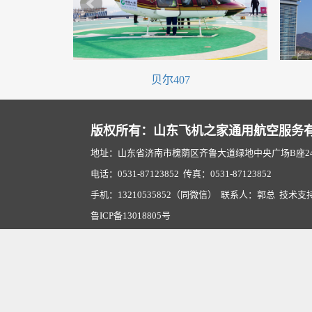
贝尔407
版权所有：山东飞机之家通用航空服务
地址：山东省济南市槐荫区齐鲁大道绿地中央广场B座2407
电话：0531-87123852 传真：0531-87123852
手机：13210535852（同微信） 联系人：郭总 技术支
鲁ICP备13018805号