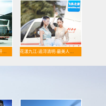
价值近600万的罗宾逊R44开始空中飞播造林
花漾九江-追浔清明-最美人间四月天-去庐山西海踏青去