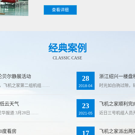
查看详细
经典案例
CLASSIC CASE
伦贝尔静展活动
浙江绍兴一楼盘租
28
，飞机之家第二组机组……
时光如白驹过隙，
2018-04
低云天气
飞机之家顺利完
23
华报道:3月28日……
近日三号机组人员
2021-05
0度看房
飞机之家派出两
17