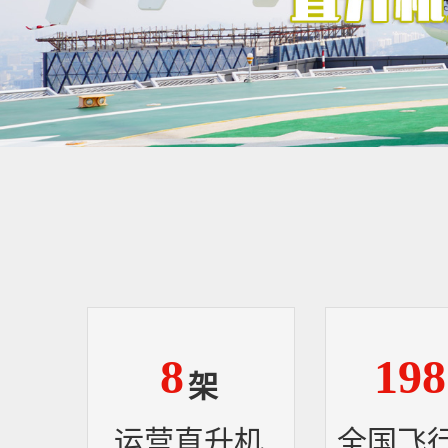
8
198
架
运营直升机
全国飞