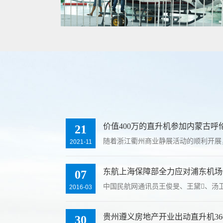
价值400万的直升机参加内蒙古呼
21
随着浙江衢州商业静展活动的顺利开展
2021-11
东航上海保障部全力应对浦东机场
07
中国民航网通讯员王俊旻、王黛、汤卫
2016-03
贵州遵义房地产开业出动直升机36
30