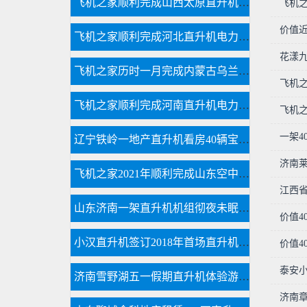
飞机之家顺利完成山西太原直升机航测作业
飞机
价值近
飞机之家顺利完成河北直升机电力巡线飞行
花漾九
飞机之家历时一月完成内蒙古乌兰浩特兴安盟直升机航测
飞机
飞机之家顺利完成河南直升机电力巡线作业
飞机
一架4
辽宁铁岭一地产直升机看房40辆宝马劳斯莱斯跟随
济南莱
飞机之家2021年顺利完成山东空中测绘作业
江西
山东济南一架直升机机组彻夜未眠防治美国白蛾
价值4
小汉直升机签订2018年首场直升机婚礼合同
价值4
泰安小
济南雪野湖五一假期直升机体验游玩首选
济南章