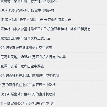
之家出动三架直升机进行大地区农喷作业
600万的罗宾逊R44开始空中飞播造林
江-追浔清明-最美人间四月天-去庐山西海踏青去
之家桂林山水旅游基地乘坐直升飞机俯瞰看桂林山水你值得拥有
之家龙虎山清明节踏青之旅正式开启
00万的罗宾逊在湖北省进行空中巡查
芜茂业天地广场租400万直升机进行商业庆典
省鹰潭市贵溪市龙虎山空中游览
00万的直升机在北湖北随州进行空中航测
00万的直升机在北京二度开展空中巡检
伙子新婚出动价值400万的直升机助阵
丘一商家租400万直升机进行空中飞行