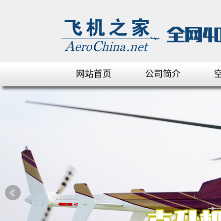
网站首页
公司简介