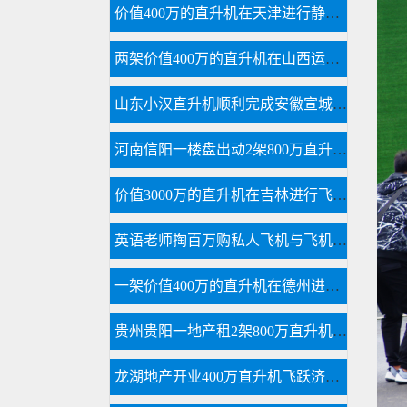
价值400万的直升机在天津进行静态展览活动
两架价值400万的直升机在山西运城河津县进行静态展览
山东小汉直升机顺利完成安徽宣城直升机航测作业
河南信阳一楼盘出动2架800万直升机空中看房
价值3000万的直升机在吉林进行飞蛾病虫防治
英语老师掏百万购私人飞机与飞机之家开展直升机租赁业务
一架价值400万的直升机在德州进行飞蛾病虫防治
贵州贵阳一地产租2架800万直升机空中看房
龙湖地产开业400万直升机飞跃济南东CBD