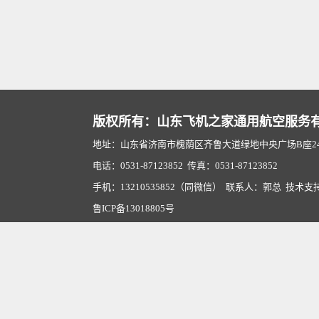
版权所有：山东飞机之家通用航空服务
地址：山东省济南市槐荫区齐鲁大道绿地中央广场B座2407
电话：0531-87123852 传真：0531-87123852
手机：13210535852（同微信） 联系人：郭总 技术支
鲁ICP备13018805号