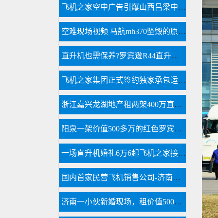
飞机之家空中广告引爆山西吕梁中阳县上空
空难现场视频 马航mh370坠毁的原因 马航空难黑匣子录音
直升机也需保养?罗宾逊R44直升机300小时的定检
飞机之家集团正式签约独家承包运营新疆玉其塔什景区，打造低空旅游新标杆！
浙江嘉兴龙湖地产租两架400万直升机空中看房
阳泉一架价值500多万的红色罗宾逊直升机开展静展活动
一场直升机婚礼6万6起飞机之家接60多场空中婚礼
国内首家民营飞机销售公司-济南凌音飞机销售有限公司
济南一小伙新婚现场，租价值500多万的直升机助阵