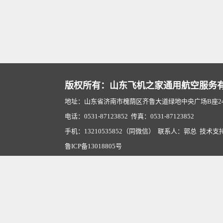
版权所有：山东飞机之家通用航空服务
地址：山东省济南市槐荫区齐鲁大道绿地中央广场B座2407
电话：0531-87123852 传真：0531-87123852
手机：13210535852（同微信） 联系人：郭总 技术支
鲁ICP备13018805号