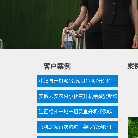
案
客户案例
小汉直升机派出3架贝尔407分别在三个城市执行直升机医疗救援
安徽六安农村小伙直升机结婚娶新娘
江西赣州一地产租赁直升机带购房者空中看房
飞机之家再次购进一架罗宾逊R44直升机