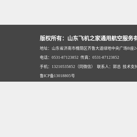
版权所有：山东飞机之家通用航空服务
地址：山东省济南市槐荫区齐鲁大道绿地中央广场B座2407
电话：0531-87123852 传真：0531-87123852
手机：13210535852（同微信） 联系人：郭总 技术支
鲁ICP备13018805号