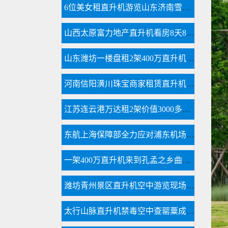
6位美女租直升机游览山东济南雪野湖
山西太原富力地产直升机看房8天8个楼盘
山东潍坊一楼盘租2架400万直升机空中看房
河南信阳潢川珠宝商家租赁直升机节日庆典
江苏连云港万达租2架价值3000多万直升机看房
东航上海保障部全力应对浦东机场低云天气
一架400万直升机来到孔孟之乡曲阜航空科普
潍坊青州景区直升机空中游览现场人山人海
太行山脉直升机禁毒空中查罂粟成新手段