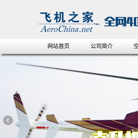
网站首页
公司简介