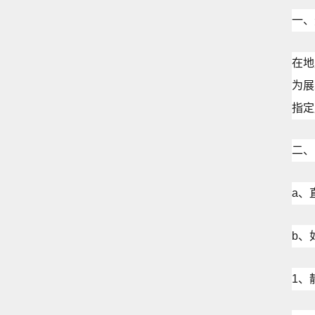
一、
在地
为展
指定
二、
a、
b、
1、