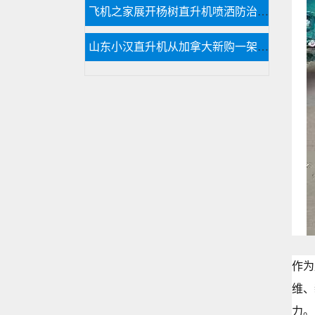
飞机之家展开杨树直升机喷洒防治杨小舟蛾
山东小汉直升机从加拿大新购一架二手罗宾逊R44直升飞机
作为
维、
力。