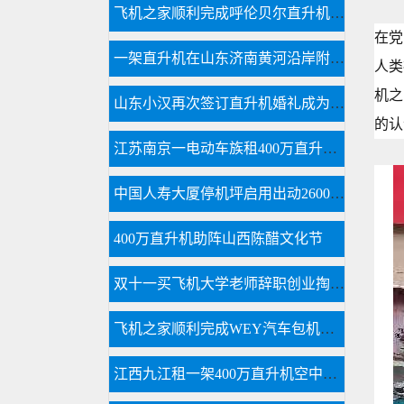
飞机之家顺利完成呼伦贝尔直升机航测作业
在党
一架直升机在山东济南黄河沿岸附近开展农林喷洒
人类
机之
山东小汉再次签订直升机婚礼成为全国空中婚礼接亲最多企业之一
的认
江苏南京一电动车族租400万直升机助阵
中国人寿大厦停机坪启用出动2600万直升机
400万直升机助阵山西陈醋文化节
双十一买飞机大学老师辞职创业掏300万网上订购直升机
飞机之家顺利完成WEY汽车包机团建飞行
江西九江租一架400万直升机空中婚礼