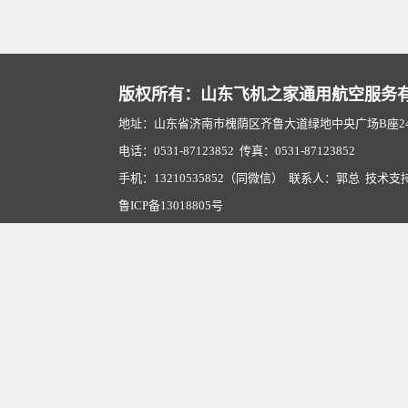
版权所有：山东飞机之家通用航空服务
地址：山东省济南市槐荫区齐鲁大道绿地中央广场B座2407
电话：0531-87123852 传真：0531-87123852
手机：13210535852（同微信） 联系人：郭总 技术支
鲁ICP备13018805号