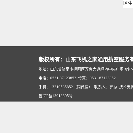
区生
版权所有：山东飞机之家通用航空服务
地址：山东省济南市槐荫区齐鲁大道绿地中央广场B座2407
电话：0531-87123852 传真：0531-87123852
手机：13210535852（同微信） 联系人：郭总 技术支
鲁ICP备13018805号