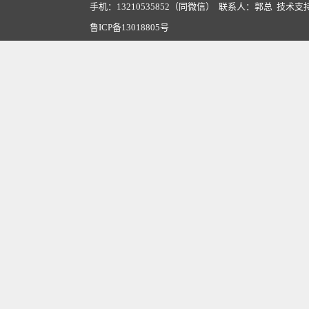
手机：13210535852（同微信） 联系人：郭总 技术支
鲁ICP备13018805号