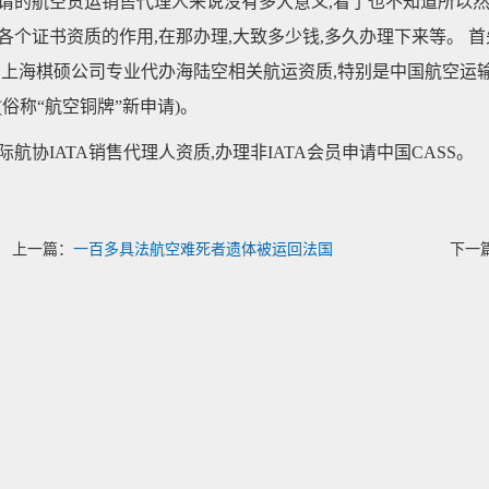
请的航空货运销售代理人来说没有多大意义,看了也不知道所以然
各个证书资质的作用,在那办理,大致多少钱,多久办理下来等。 
司上海棋硕公司专业代办海陆空相关航运资质,特别是中国航空运
(俗称“航空铜牌”新申请)。
际航协IATA销售代理人资质,办理非IATA会员申请中国CASS。
上一篇：
一百多具法航空难死者遗体被运回法国
下一