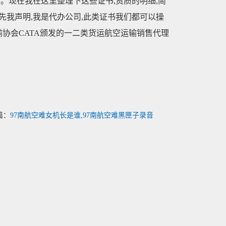
。现在我在这里整理下这些证书,资质的明细,简
首先我声明,我是代办公司,此类证书我们都可以操
输协会CATA颁发的一二类货运航空运输销售代理
篇：
97南航空难女机长是谁,97南航空难黑匣子录音