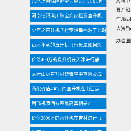
对新申
东航上海保障部全力应对浦东机场低云天气
要介绍
河南信阳潢川珠宝商家租赁直升机节日庆典
作,我
人资质
少年之直升机飞行梦想幸福源于此时
办理国
百万年薪的直升机飞行员是如何炼成的
价值400万的直升机在天津进行静态展览活动
太行山脉直升机禁毒空中查罂粟成新手段
两架价值400万的直升机在山西运城河津县进行静态展览
用飞机喷洒效率最高真相是?
价值3000万的直升机在吉林进行飞蛾病虫防治