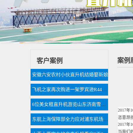
案例
客户案例
安徽六安农村小伙直升机结婚娶新娘
飞机之家再次购进一架罗宾逊R44直升机
6位美女租直升机游览山东济南雪野湖
2017
恣意昂
东航上海保障部全力应对浦东机场低云天气
2017
年
1
当我们