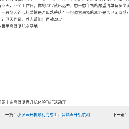
有
79
天，
59
个工作日，你的
2017
就已远去，想一想年初的愿望清单有多少
？一段刻苦铭心的爱情是否瓜熟蒂落？一份恣意昂扬的
2017
是否已无遗憾
，让蓝天作证，养志蓄能！再战
2017
！
点莱芜雪野湖航空基地
组织山东雪野湖直升机体验飞行活动开
上一篇：
小汉直升机顺利完成山西晋城直升机航测
下一篇：