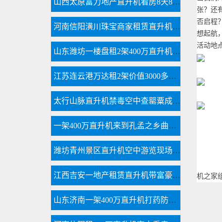
山西太原富力地产直升机看房8天8个楼盘
张？还
否启程
河南信阳潢川珠宝商家租赁直升机节日庆典
想起航
活动地
山东潍坊一楼盘租2架400万直升机空中看房
江苏连云港万达租2架价值3000多万直升机看房
太行山脉直升机禁毒空中查罂粟成新手段
一架400万直升机来到孔孟之乡曲阜航空科普
潍坊青州景区直升机空中游览现场人山人海
江西吉安一地产租赁直升机带富豪空中看别墅
机之家
山东济南一架400万直升机打药防治春尺蠖