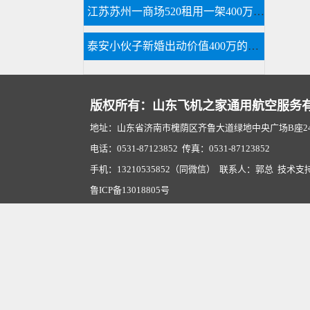
江苏苏州一商场520租用一架400万直升机
泰安小伙子新婚出动价值400万的直升机助阵
版权所有：山东飞机之家通用航空服务
地址：山东省济南市槐荫区齐鲁大道绿地中央广场B座2407
电话：0531-87123852 传真：0531-87123852
手机：13210535852（同微信） 联系人：郭总 技术支
鲁ICP备13018805号