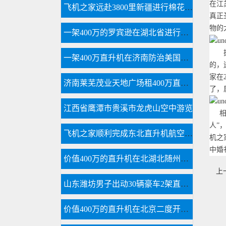
在江
飞机之家远赴3800里新疆进行棉花飞防作业
真正
物的
一架400万的罗宾逊在湖北省进行空中巡查
一架400万直升机在济南防治美国白蛾
的，
家在
济南莱芜茂业天地广场租400万直升机进行商业庆典
了，
江西省鹰潭市贵溪市龙虎山空中游览
人”
飞机之家顺利完成东北直升机航空测绘
机之
中婚
价值400万的直升机在北湖北随州进行空中航测
上
山东潍坊男子出动30辆豪车2架直升机迎亲50多名闺蜜整齐排到新娘村口
价值400万的直升机在北京二度开展空中巡检