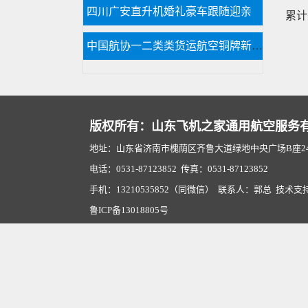
四川广安直升机婚礼豪车跟随迎亲
累计
中国航协一二类类货运航空铜牌新申请
版权所有：山东飞机之家通用航空服务
地址：山东省济南市槐荫区齐鲁大道绿地中央广场B座2407
电话：0531-87123852 传真：0531-87123852
手机：13210535852（同微信） 联系人：郭总 技术支
鲁ICP备13018805号