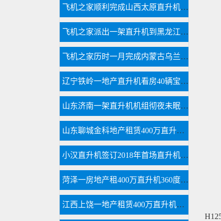
飞机之家顺利完成山西太原直升机航测作业
飞机之家派出一架直升机到黑龙江齐齐哈尔执行为期半年任务
飞机之家历时一月完成内蒙古乌兰浩特兴安盟直升机航测
辽宁铁岭一地产直升机看房40辆宝马劳斯莱斯跟随
山东济南一架直升机机组彻夜未眠防治美国白蛾
山东聊城金科地产租赁400万直升机空中看房
小汉直升机签订2018年首场直升机婚礼合同
菏泽一房地产租400万直升机360度空中看房
江西上饶一地产租赁400万直升机空中看房
H1