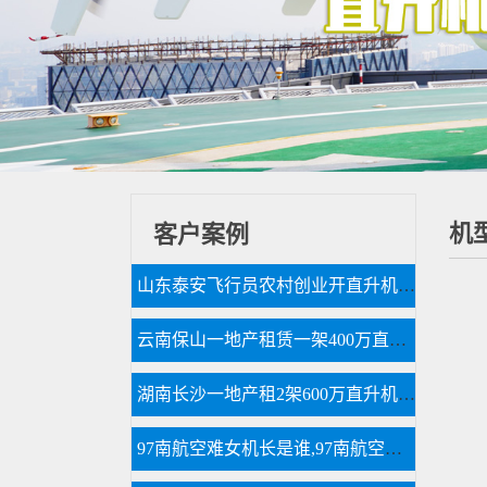
机
客户案例
山东泰安飞行员农村创业开直升机拍600亩樱桃园
云南保山一地产租赁一架400万直升机空中看房
湖南长沙一地产租2架600万直升机空中看房
97南航空难女机长是谁,97南航空难黑匣子录音